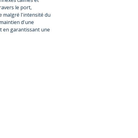
nnexes calmes et
avers le port,
e malgré l'intensité du
 maintien d'une
out en garantissant une