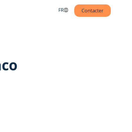
FR
Contacter
aco