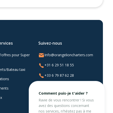
ervices
Suivez-nous
'offres pour Super
Info@orangelioncharters.com
+31 6 29 51 18 55
erts/Bateau taxi
+33 6 79 87 62 28
ations
Whatsapp
ments
Comment puis-je t'aider ?
@orangelioncharters
ux
Ravie de vous rencontrer ! Si vous
avez des questions concernant
nos services, n'hésitez pas à me